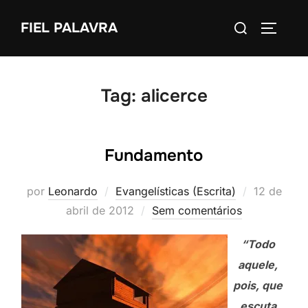
Pular
Pesquisar
FIEL PALAVRA
para
ALTERN
por:
o
conteúdo
Tag:
alicerce
Fundamento
Postado
por
Leonardo
Evangelísticas (Escrita)
12 de
em
abril de 2012
Sem comentários
“Todo
aquele,
pois, que
escuta