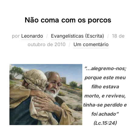
Não coma com os porcos
Postado
por
Leonardo
Evangelísticas (Escrita)
18 de
em
outubro de 2010
Um comentário
“…alegremo-nos;
porque este meu
filho estava
morto, e reviveu,
tinha-se perdido e
foi achado”
(Lc.15:24)