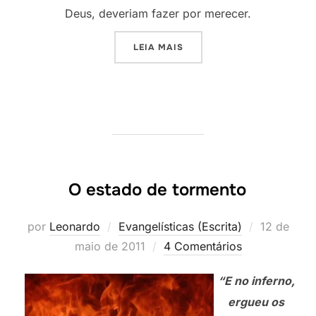
Deus, deveriam fazer por merecer.
“A GRANDE CEIA”
LEIA MAIS
O estado de tormento
Postado
por
Leonardo
Evangelísticas (Escrita)
12 de
em
maio de 2011
4 Comentários
“E no inferno,
ergueu os