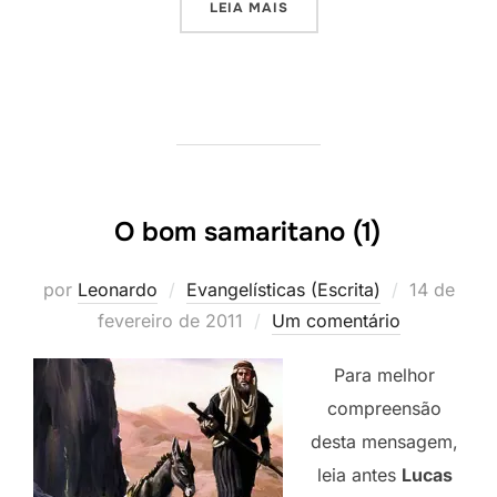
“O BOM SAMARITANO (2)”
LEIA MAIS
O bom samaritano (1)
Postado
por
Leonardo
Evangelísticas (Escrita)
14 de
em
fevereiro de 2011
Um comentário
Para melhor
compreensão
desta mensagem,
leia antes
Lucas