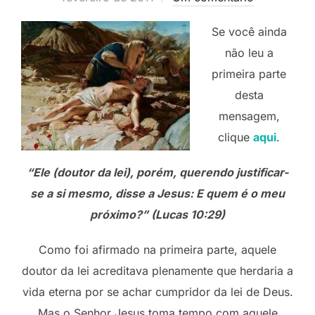
Se você ainda
não leu a
primeira parte
desta
mensagem,
clique
aqui
.
“
Ele (doutor da lei), porém, querendo justificar-
se a si mesmo, disse a Jesus: E quem é o meu
próximo
?” (Lucas 10:29)
Como foi afirmado na primeira parte, aquele
doutor da lei acreditava plenamente que herdaria a
vida eterna por se achar cumpridor da lei de Deus.
Mas o Senhor Jesus toma tempo com aquele