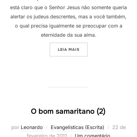
está claro que o Senhor Jesus não somente queria
alertar os judeus descrentes, mas a você também,
o qual precisa igualmente se preocupar com a
eternidade da sua alma.
“O ESTADO DE TORMENTO”
LEIA MAIS
O bom samaritano (2)
Postado
por
Leonardo
Evangelísticas (Escrita)
22 de
em
fevereiro de 2011
Um comentário