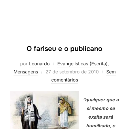
O fariseu e o publicano
por
Leonardo
Evangelísticas (Escrita)
,
Postado
Mensagens
27 de setembro de 2010
Sem
em
comentários
“qualquer que a
si mesmo se
exalta será
humilhado, e