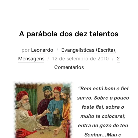
A parábola dos dez talentos
por
Leonardo
Evangelísticas (Escrita)
,
Postado
Mensagens
12 de setembro de 2010
2
em
Comentários
“Bem está bom e fiel
servo. Sobre o pouco
foste fiel, sobre o
muito te colocarei;
entra no gozo do teu
Senhor…Mau e