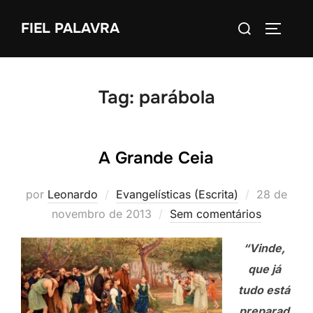
Pular
Pesquisar
FIEL PALAVRA
para
ALTERN
por:
o
conteúdo
Tag:
parábola
A Grande Ceia
Postado
por
Leonardo
Evangelísticas (Escrita)
28 de
em
novembro de 2013
Sem comentários
“Vinde,
que já
tudo está
preparad