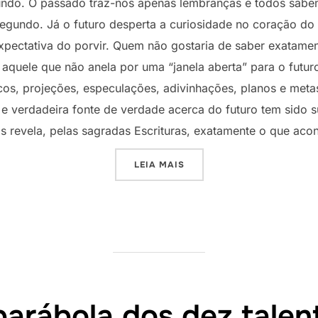
 mundo. O passado traz-nos apenas lembranças e todos sab
egundo. Já o futuro desperta a curiosidade no coração d
pectativa do porvir. Quem não gostaria de saber exatame
quele que não anela por uma “janela aberta” para o futuro
os, projeções, especulações, adivinhações, planos e metas
e verdadeira fonte de verdade acerca do futuro tem sido s
os revela, pelas sagradas Escrituras, exatamente o que acon
“UMA VISÃO DO FUTURO”
LEIA MAIS
parábola dos dez talen