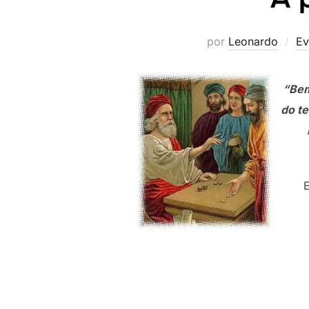
por
Leonardo
Ev
“Bem
do te
E