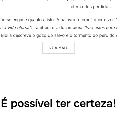
eterna dos perdidos.
ão se engane quanto a isto. A palavra “eterno” quer dizer “
m a vida eterna”
. Também diz dos ímpios:
“Irão estes para
 Bíblia descreve o gozo do salvo e o tormento do perdid
“O FUTURO ETERNO”
LEIA MAIS
É possível ter certeza!