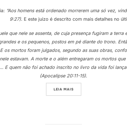
lia:
“Aos homens está ordenado morrerem uma só vez, vindo
9:27)
. E este juízo é descrito com mais detalhes no últi
le que nele se assenta, de cuja presença fugiram a terra 
grandes e os pequenos, postos em pé diante do trono. Então
to. E os mortos foram julgados, segundo as suas obras, con
 nele estavam. A morte e o além entregaram os mortos que 
 E quem não foi achado inscrito no livro da vida foi lanç
(Apocalipse 20:11-15)
.
“ETERNIDADE – ONDE?”
LEIA MAIS