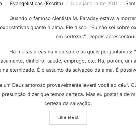
Postado
o
Evangelísticas (Escrita)
5 de janeiro de 2011
Sem 
em
Quando o famoso cientista M. Faraday estava a morrer
expectativas quanto à alma. Ele disse: “Eu não sei sobre 
em certezas”. Depois acrescentou: 
Há muitas áreas na vida sobre as quais perguntamos: “
asamento, dinheiro, saúde, emprego, etc. Há, porém, um a
 na eternidade. É o assunto da salvação da alma. É possíve
 e um Deus amoroso provavelmente levará você ao céu”. O
 presunção dizer que temos certeza. Mas eu gostaria de mos
certeza da salvação.
“É POSSÍVEL TER CERTEZA!
LEIA MAIS