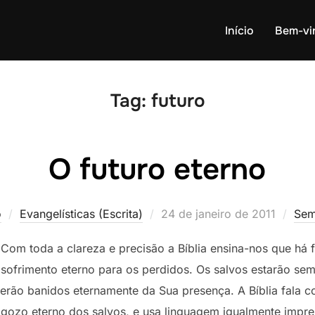
Início
Bem-vi
Tag:
futuro
O futuro eterno
Postado
o
Evangelísticas (Escrita)
24 de janeiro de 2011
Sem
em
Com toda a clareza e precisão a Bíblia ensina-nos que há f
sofrimento eterno para os perdidos. Os salvos estarão se
erão banidos eternamente da Sua presença. A Bíblia fala 
gozo eterno dos salvos, e usa linguagem igualmente impres