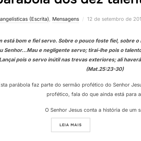
Postado
angelísticas (Escrita)
,
Mensagens
12 de setembro de 20
em
 está bom e fiel servo. Sobre o pouco foste fiel, sobre o 
u Senhor…Mau e negligente servo; tirai-lhe pois o talento
Lançai pois o servo inútil nas trevas exteriores; ali haver
(Mat.25:23-30)
sta parábola faz parte do sermão profético do Senhor Jesu
profético, fala do que ainda está para 
O Senhor Jesus conta a história de um 
“A PARÁBOLA DOS DEZ TA
LEIA MAIS