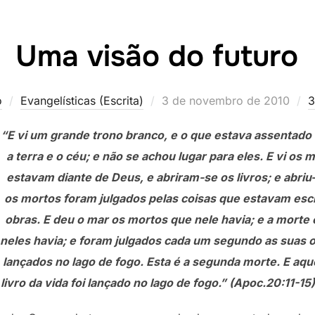
Uma visão do futuro
Postado
o
Evangelísticas (Escrita)
3 de novembro de 2010
3
em
“E vi um grande trono branco, e o que estava assentado 
a terra e o céu; e não se achou lugar para eles. E vi o
estavam diante de Deus, e abriram-se os livros; e abriu-s
os mortos foram julgados pelas coisas que estavam escr
obras. E deu o mar os mortos que nele havia; e a morte
neles havia; e foram julgados cada um segundo as suas o
lançados no lago de fogo. Esta é a segunda morte. E aqu
livro da vida foi lançado no lago de fogo.” (Apoc.20:11-15)