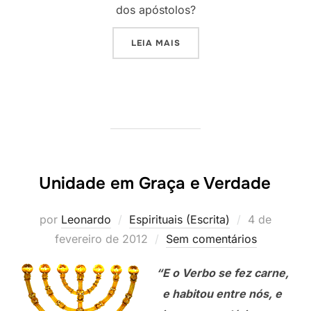
dos apóstolos?
“A DETERIORAÇÃO DAS IGR
LEIA MAIS
Unidade em Graça e Verdade
Postado
por
Leonardo
Espirituais (Escrita)
4 de
em
fevereiro de 2012
Sem comentários
“E o Verbo se fez carne,
e habitou entre nós, e