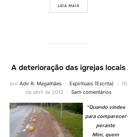
“VOCÊ TEM A CHAVE?”
LEIA MAIS
A deterioração das igrejas locais
Posta
por
Adir R. Magalhães
Espirituais (Escrita)
10
em
de abril de 2012
Sem comentários
“Quando vindes
para comparecer
perante
Mim, quem