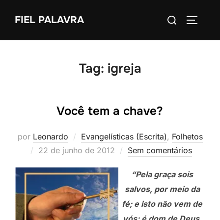
Pular
Pesquisar
FIEL PALAVRA
para
ALTERN
por:
o
conteúdo
Tag:
igreja
Você tem a chave?
por
Leonardo
Evangelísticas (Escrita)
,
Folhetos
Postado
22 de junho de 2012
Sem comentários
em
“Pela graça sois
salvos, por meio da
fé; e isto não vem de
vós; é dom de Deus.