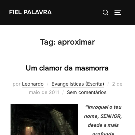
Pular
Pesquisar
FIEL PALAVRA
para
ALTERN
por:
o
conteúdo
Tag:
aproximar
Um clamor da masmorra
Postado
por
Leonardo
Evangelísticas (Escrita)
2 de
em
maio de 2011
Sem comentários
“Invoquei o teu
nome, SENHOR,
desde a mais
profunda