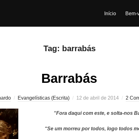
Início
Bem-v
Tag:
barrabás
Barrabás
Postado
nardo
Evangelísticas (Escrita)
12 de abril de 2014
2 Com
em
“Fora daqui com este, e solta-nos B
“Se um morreu por todos, logo todos mor