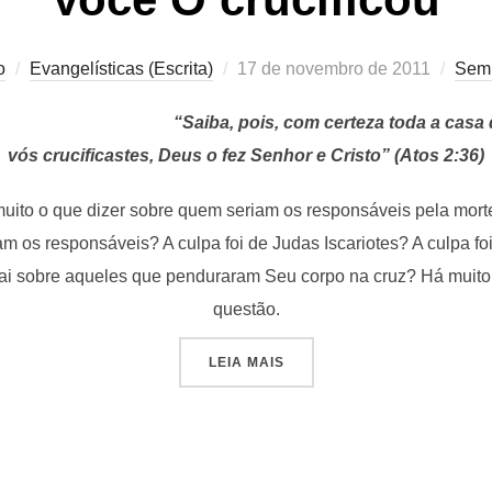
Postado
o
Evangelísticas (Escrita)
17 de novembro de 2011
Sem 
em
“Saiba, pois, com certeza toda a casa
vós crucificastes, Deus o fez Senhor e Cristo” (Atos 2:36)
uito o que dizer sobre quem seriam os responsáveis pela morte
ram os responsáveis? A culpa foi de Judas Iscariotes? A culpa fo
ai sobre aqueles que penduraram Seu corpo na cruz? Há muito 
questão.
“VOCÊ O CRUCIFICOU”
LEIA MAIS