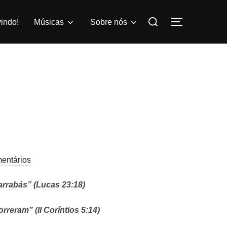
Pesquisar
indo!
Músicas
Sobre nós
ALTERNAR
por:
entários
arrabás” (Lucas 23:18)
reram” (II Coríntios 5:14)