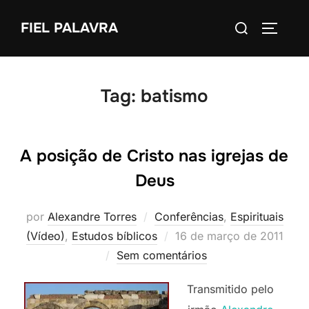
Pular
Pesquisar
FIEL PALAVRA
para
ALTERN
por:
o
conteúdo
Tag:
batismo
A posição de Cristo nas igrejas de
Deus
por
Alexandre Torres
Conferências
,
Espirituais
Postado
(Vídeo)
,
Estudos bíblicos
16 de março de 2011
em
Sem comentários
Transmitido pelo