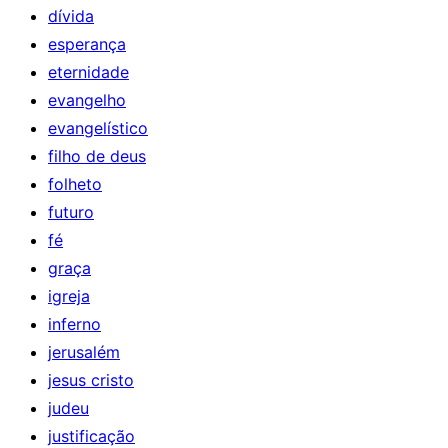
dívida
esperança
eternidade
evangelho
evangelístico
filho de deus
folheto
futuro
fé
graça
igreja
inferno
jerusalém
jesus cristo
judeu
justificação