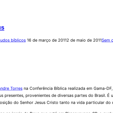
us
Postado
tudos bíblicos
16 de março de 2011
2 de maio de 2011
Sem c
em
andre Torres
na Conferência Bíblica realizada em Gama-DF, 
us presentes, provenientes de diversas partes do Brasil. 
sição do Senhor Jesus Cristo tanto na vida particular do c