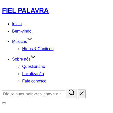
Pular
FIEL PALAVRA
para
o
Início
conteúdo
Bem-vindo!
Músicas
Hinos & Cânticos
Sobre nós
Questionário
Localização
Fale conosco
Pesquisar
por:
Alternar