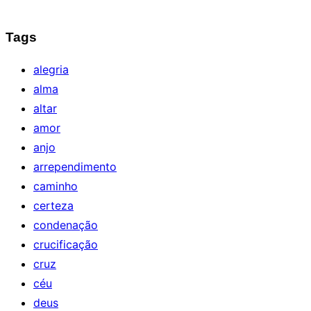
Tags
alegria
alma
altar
amor
anjo
arrependimento
caminho
certeza
condenação
crucificação
cruz
céu
deus