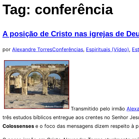
barra
Tag:
conferência
lateral
&
navegação
A posição de Cristo nas igrejas de De
por
Alexandre Torres
Conferências
,
Espirituais (Vídeo)
,
Es
Transmitido pelo irmão
Alex
três estudos bíblicos entregue aos crentes no Senhor Jes
Colossenses
e o foco das mensagens dizem respeito à po