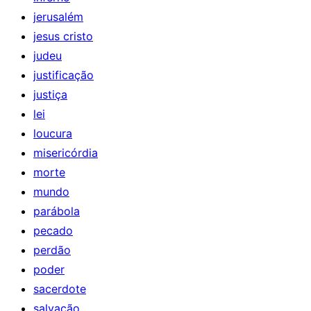
jerusalém
jesus cristo
judeu
justificação
justiça
lei
loucura
misericórdia
morte
mundo
parábola
pecado
perdão
poder
sacerdote
salvação