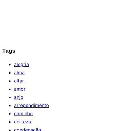
Tags
alegria
alma
altar
amor
anjo
arrependimento
caminho
certeza
condenação