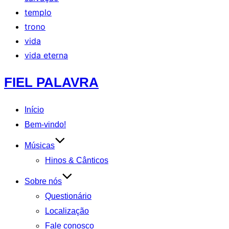
templo
trono
vida
vida eterna
Pular
FIEL PALAVRA
para
o
Início
conteúdo
Bem-vindo!
Músicas
Hinos & Cânticos
Sobre nós
Questionário
Localização
Fale conosco