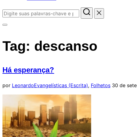
Pesquisar
por:
Alternar
barra
Tag:
descanso
lateral
&
navegação
Há esperança?
Postado
por
Leonardo
Evangelísticas (Escrita)
,
Folhetos
30 de set
em