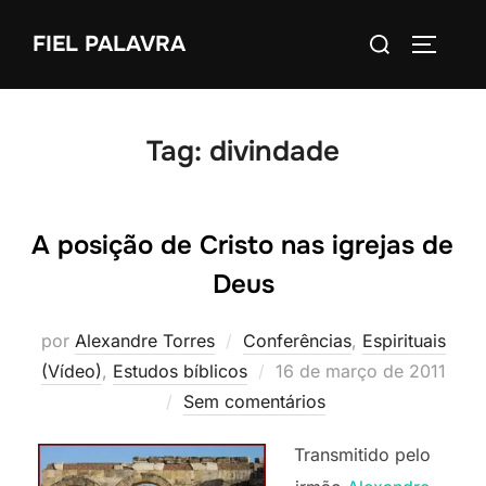
Pular
Pesquisar
FIEL PALAVRA
para
ALTERN
por:
o
conteúdo
Tag:
divindade
A posição de Cristo nas igrejas de
Deus
por
Alexandre Torres
Conferências
,
Espirituais
Postado
(Vídeo)
,
Estudos bíblicos
16 de março de 2011
em
Sem comentários
Transmitido pelo