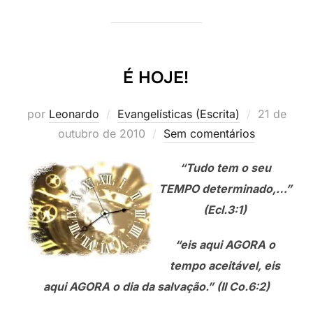
É HOJE!
Postado
por
Leonardo
Evangelísticas (Escrita)
21 de
em
outubro de 2010
Sem comentários
“Tudo tem o seu
TEMPO determinado,…”
(Ecl.3:1)
“eis aqui AGORA o
tempo aceitável, eis
aqui AGORA o dia da salvação.” (II Co.6:2)