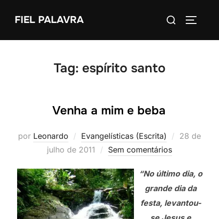
Pular
Pesquisar
FIEL PALAVRA
para
ALTERN
por:
o
conteúdo
Tag:
espírito santo
Venha a mim e beba
Postado
por
Leonardo
Evangelísticas (Escrita)
28 de
em
julho de 2011
Sem comentários
“No último dia, o
grande dia da
festa, levantou-
se Jesus e