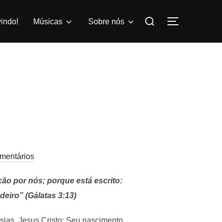
Pesquisar
indo!
Músicas
Sobre nós
ALTERNAR
por:
mentários
ção por nós; porque está escrito:
eiro” (Gálatas 3:13)
ias, Jesus Cristo: Seu nascimento,