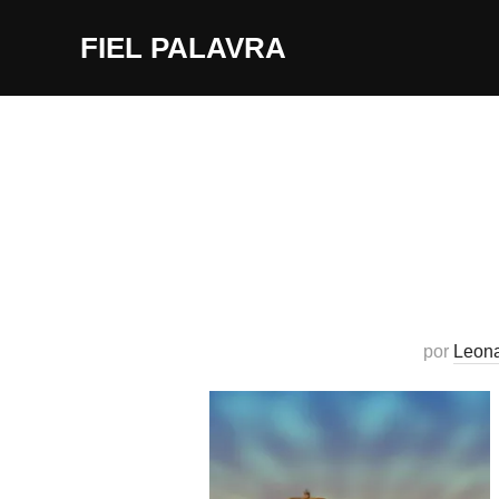
Pular
FIEL PALAVRA
para
o
conteúdo
por
Leon