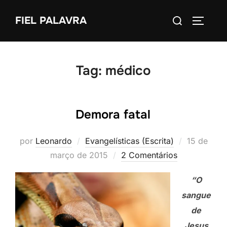
Pular
Pesquisar
FIEL PALAVRA
para
ALTERN
por:
o
conteúdo
Tag:
médico
Demora fatal
Postado
por
Leonardo
Evangelísticas (Escrita)
15 de
em
março de 2015
2 Comentários
“O
sangue
de
Jesus