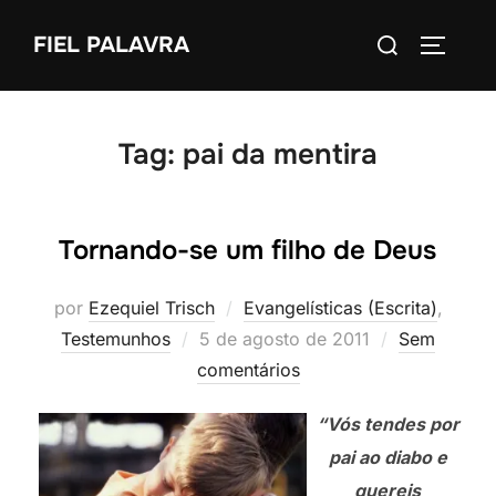
Pular
Pesquisar
FIEL PALAVRA
para
ALTERN
por:
o
conteúdo
Tag:
pai da mentira
Tornando-se um filho de Deus
por
Ezequiel Trisch
Evangelísticas (Escrita)
,
Postado
Testemunhos
5 de agosto de 2011
Sem
em
comentários
“Vós tendes por
pai ao diabo e
quereis