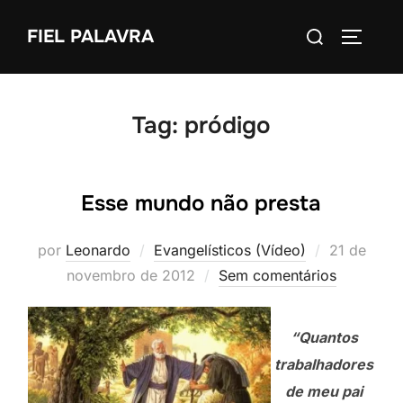
Pular
Pesquisar
FIEL PALAVRA
para
ALTERN
por:
o
conteúdo
Tag:
pródigo
Esse mundo não presta
Postado
por
Leonardo
Evangelísticos (Vídeo)
21 de
em
novembro de 2012
Sem comentários
“Quantos
trabalhadores
de meu pai