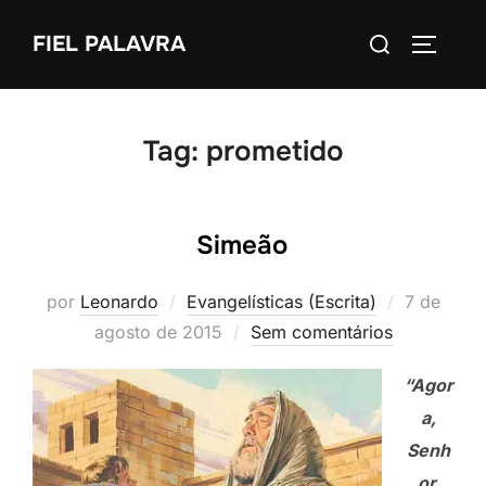
Pular
Pesquisar
FIEL PALAVRA
para
ALTERN
por:
o
conteúdo
Tag:
prometido
Simeão
Postado
por
Leonardo
Evangelísticas (Escrita)
7 de
em
agosto de 2015
Sem comentários
“Agor
a,
Senh
or,