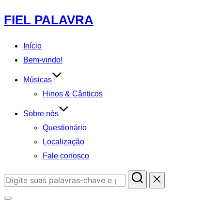
Pular
FIEL PALAVRA
para
o
Início
conteúdo
Bem-vindo!
Músicas
Hinos & Cânticos
Sobre nós
Questionário
Localização
Fale conosco
Pesquisar
por:
Alternar