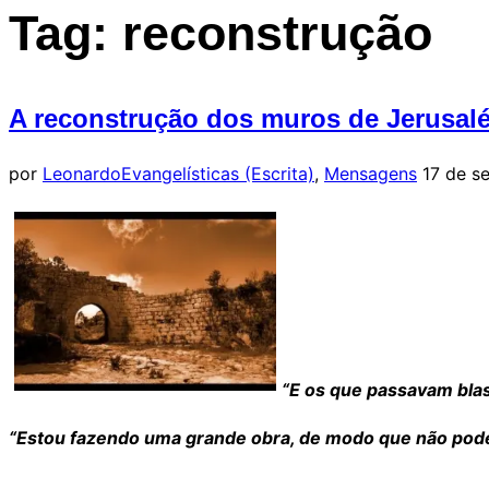
barra
Tag:
reconstrução
lateral
&
navegação
A reconstrução dos muros de Jerusal
Postado
por
Leonardo
Evangelísticas (Escrita)
,
Mensagens
17 de s
em
“E os que passavam blas
“Estou fazendo uma grande obra, de modo que não pode