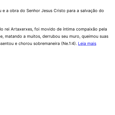
u e a obra do Senhor Jesus Cristo para a salvação do
o rei Artaxerxes, foi movido de íntima compaixão pela
dade, matando a muitos, derrubou seu muro, queimou suas
“A
assentou e chorou sobremaneira (Ne.1:4).
Leia mais
reconstr
dos
muros
de
Jerusalé