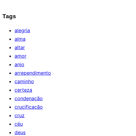
Tags
alegria
alma
altar
amor
anjo
arrependimento
caminho
certeza
condenação
crucificação
cruz
céu
deus