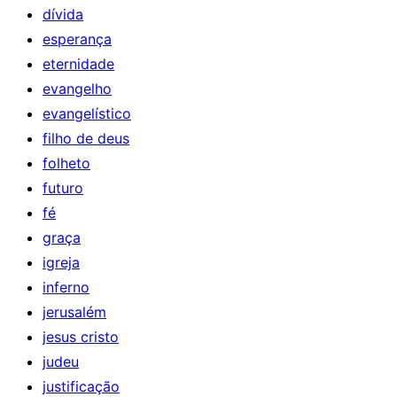
dívida
esperança
eternidade
evangelho
evangelístico
filho de deus
folheto
futuro
fé
graça
igreja
inferno
jerusalém
jesus cristo
judeu
justificação