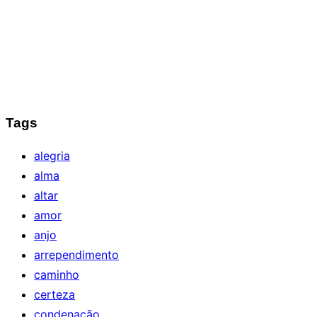
Tags
alegria
alma
altar
amor
anjo
arrependimento
caminho
certeza
condenação