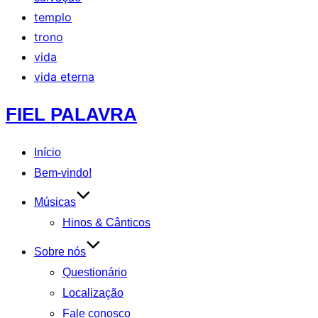
templo
trono
vida
vida eterna
Pular
FIEL PALAVRA
para
o
Início
conteúdo
Bem-vindo!
Músicas
Hinos & Cânticos
Sobre nós
Questionário
Localização
Fale conosco