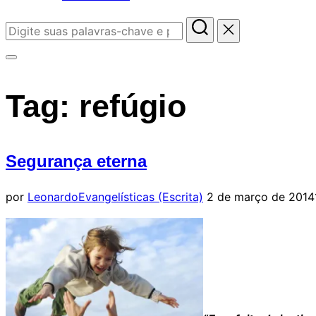
Pesquisar
por:
Alternar
barra
Tag:
refúgio
lateral
&
navegação
Segurança eterna
Postado
por
Leonardo
Evangelísticas (Escrita)
2 de março de 2014
em