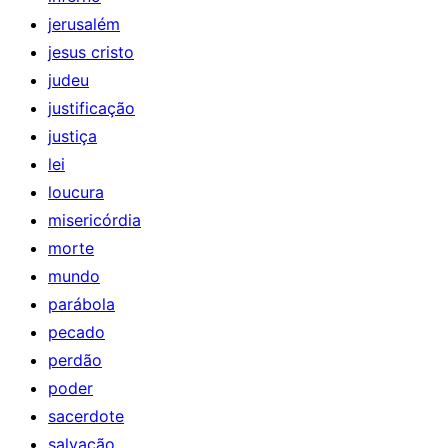
jerusalém
jesus cristo
judeu
justificação
justiça
lei
loucura
misericórdia
morte
mundo
parábola
pecado
perdão
poder
sacerdote
salvação