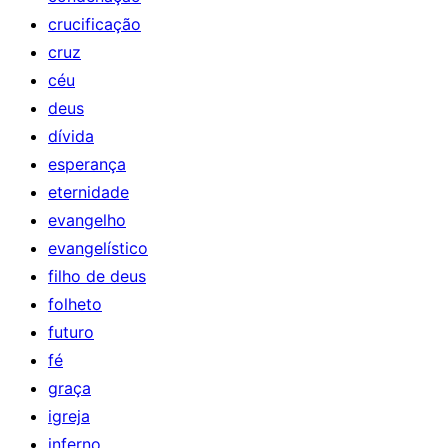
crucificação
cruz
céu
deus
dívida
esperança
eternidade
evangelho
evangelístico
filho de deus
folheto
futuro
fé
graça
igreja
inferno