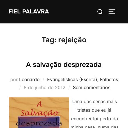
Pular
Pesquisar
FIEL PALAVRA
para
ALTERN
por:
o
conteúdo
Tag:
rejeição
A salvação desprezada
por
Leonardo
Evangelísticas (Escrita)
,
Folhetos
Postado
8 de junho de 2012
Sem comentários
em
Uma das cenas mais
tristes que eu já
encontrei foi perto da
minha casa, numa das