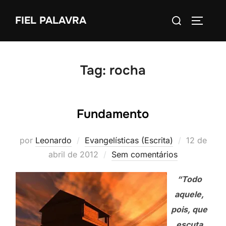
Pular
Pesquisar
FIEL PALAVRA
para
ALTERN
por:
o
conteúdo
Tag:
rocha
Fundamento
Postado
por
Leonardo
Evangelísticas (Escrita)
12 de
em
abril de 2012
Sem comentários
“Todo
aquele,
pois, que
escuta