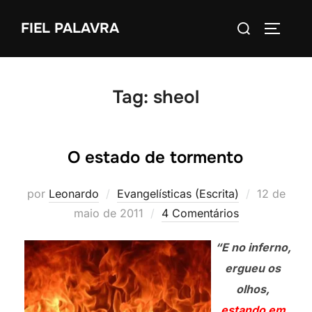
Pular
Pesquisar
FIEL PALAVRA
para
ALTERN
por:
o
conteúdo
Tag:
sheol
O estado de tormento
Postado
por
Leonardo
Evangelísticas (Escrita)
12 de
em
maio de 2011
4 Comentários
“E no inferno,
ergueu os
olhos,
estando em