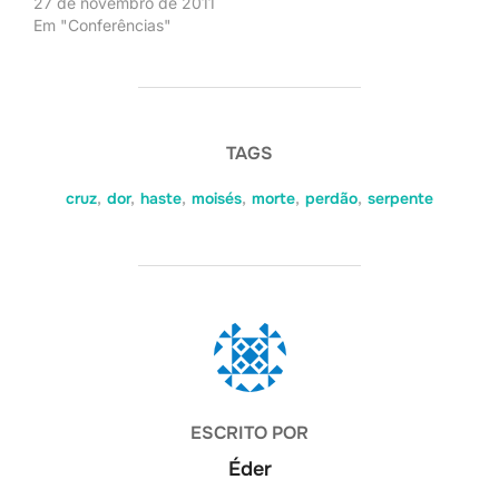
27 de novembro de 2011
Em "Conferências"
TAGS
cruz
,
dor
,
haste
,
moisés
,
morte
,
perdão
,
serpente
AUTOR DO POST
ESCRITO POR
Éder