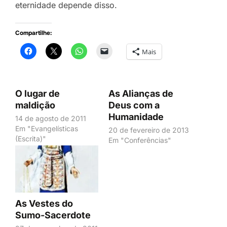
eternidade depende disso.
Compartilhe:
Mais
O lugar de
As Alianças de
maldição
Deus com a
Humanidade
14 de agosto de 2011
Em "Evangelísticas
20 de fevereiro de 2013
(Escrita)"
Em "Conferências"
As Vestes do
Sumo-Sacerdote