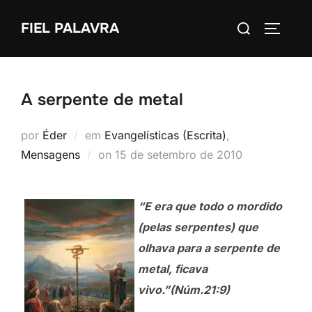
Pular
Pesquisar
FIEL PALAVRA
para
ALTERN
por:
o
conteúdo
A serpente de metal
por
Éder
em
Evangelísticas (Escrita)
,
Postado
Mensagens
on
15 de setembro de 2010
em
“E era que todo o mordido
(pelas serpentes) que
olhava para a serpente de
metal, ficava
vivo.”(Núm.21:9)