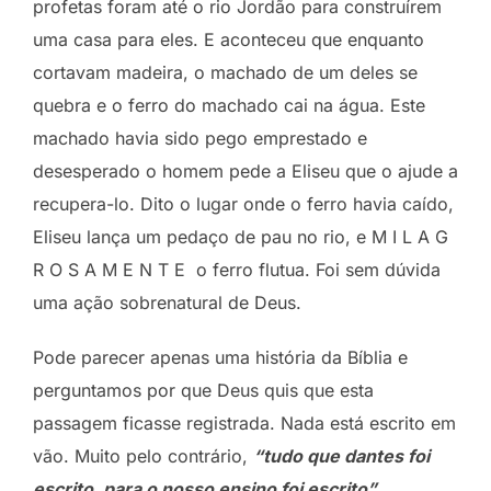
profetas foram até o rio Jordão para construírem
uma casa para eles. E aconteceu que enquanto
cortavam madeira, o machado de um deles se
quebra e o ferro do machado cai na água. Este
machado havia sido pego emprestado e
desesperado o homem pede a Eliseu que o ajude a
recupera-lo. Dito o lugar onde o ferro havia caído,
Eliseu lança um pedaço de pau no rio, e M I L A G
R O S A M E N T E o ferro flutua. Foi sem dúvida
uma ação sobrenatural de Deus.
Pode parecer apenas uma história da Bíblia e
perguntamos por que Deus quis que esta
passagem ficasse registrada. Nada está escrito em
vão. Muito pelo contrário,
“tudo que dantes foi
escrito, para o nosso ensino foi escrito”