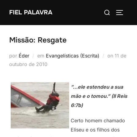
Pular
Pesquisar
FIEL PALAVRA
para
ALTERN
por:
o
conteúdo
Missão: Resgate
Postado
por
Éder
em
Evangelísticas (Escrita)
on
11 de
em
outubro de 2010
”…ele estendeu a sua
mão e o tomou.” (II Reis
6:7b)
Certo homem chamado
Eliseu e os filhos dos