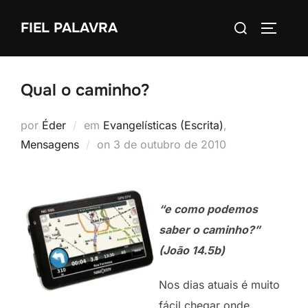
Pular
Pesquisar
FIEL PALAVRA
para
ALTERN
por:
o
conteúdo
Qual o caminho?
por
Éder
em
Evangelísticas (Escrita)
,
Postado
Mensagens
on
3 de outubro de 2010
em
“e como podemos
saber o caminho?”
(João 14.5b)
Nos dias atuais é muito
fácil chegar onde