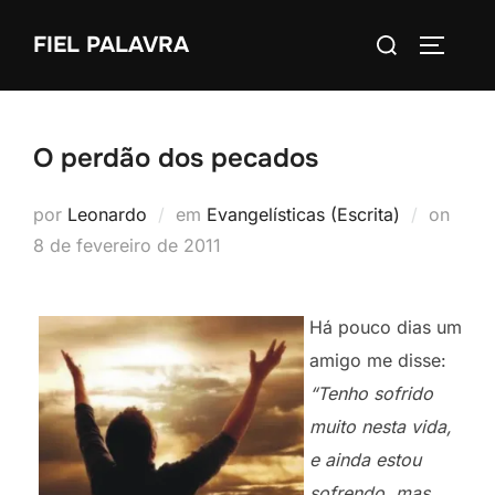
Pular
Pesquisar
FIEL PALAVRA
para
ALTERN
por:
o
conteúdo
O perdão dos pecados
Post
por
Leonardo
em
Evangelísticas (Escrita)
on
em
8 de fevereiro de 2011
Há pouco dias um
amigo me disse:
“Tenho sofrido
muito nesta vida,
e ainda estou
sofrendo, mas