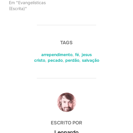
Em "Evangelísticas
(Escrita)"
TAGS
arrependimento
,
fé
,
jesus
cristo
,
pecado
,
perdão
,
salvação
AUTOR DO POST
ESCRITO POR
Leonardo