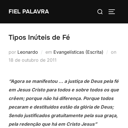
Pular
Pesquisar
FIEL PALAVRA
para
ALTERN
por:
o
conteúdo
Tipos Inúteis de Fé
Post
por
Leonardo
em
Evangelísticas (Escrita)
on
em
18 de outubro de 2011
“Agora se manifestou … a justiça de Deus pela fé
em Jesus Cristo para todos e sobre todos os que
crêem; porque não há diferença. Porque todos
pecaram e destituídos estão da glória de Deus;
Sendo justificados gratuitamente pela sua graça,
pela redenção que há em Cristo Jesus”