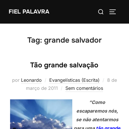
Pular
Pesquisar
FIEL PALAVRA
para
ALTERN
por:
o
conteúdo
Tag:
grande salvador
Tão grande salvação
Postado
por
Leonardo
Evangelísticas (Escrita)
8 de
em
março de 2011
Sem comentários
“Como
escaparemos nós,
se não atentarmos
para uma
tão grande