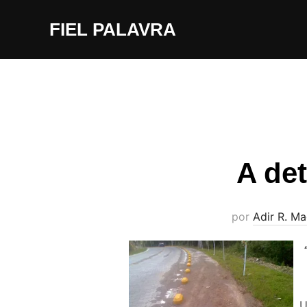
Pular
FIEL PALAVRA
para
o
conteúdo
A det
por
Adir R. M
U