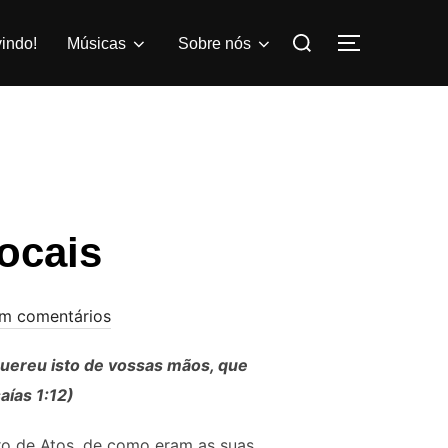
Pesquisar
indo!
Músicas
Sobre nós
ALTERNAR
por:
locais
m comentários
ereu isto de vossas mãos, que
aías 1:12)
vro de Atos, de como eram as suas