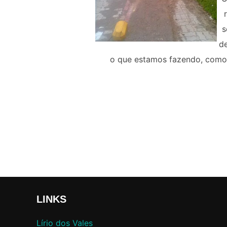
s
de
o que estamos fazendo, como 
LINKS
Lírio dos Vales