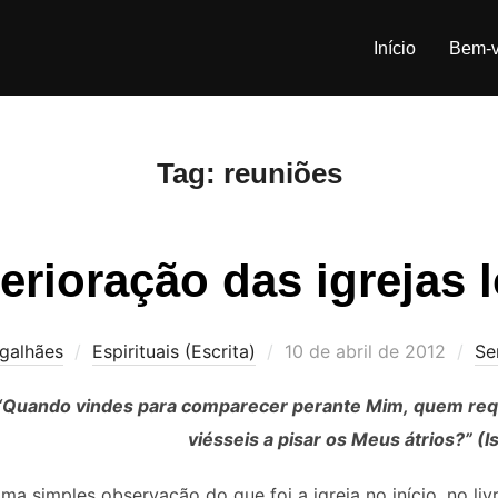
Início
Bem-v
Tag:
reuniões
erioração das igrejas 
Postado
agalhães
Espirituais (Escrita)
10 de abril de 2012
Se
em
“Quando vindes para comparecer perante Mim, quem requ
viésseis a pisar os Meus átrios?” (Is
ma simples observação do que foi a igreja no início, no li