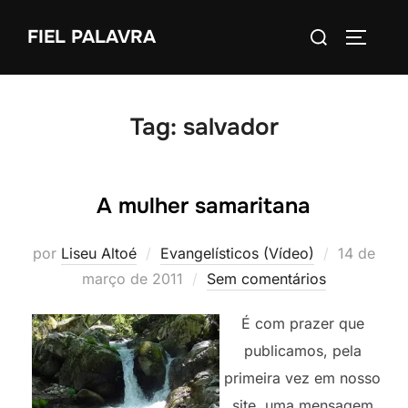
Pular
Pesquisar
FIEL PALAVRA
para
ALTERN
por:
o
conteúdo
Tag:
salvador
A mulher samaritana
Postado
por
Liseu Altoé
Evangelísticos (Vídeo)
14 de
em
março de 2011
Sem comentários
É com prazer que
publicamos, pela
primeira vez em nosso
site, uma mensagem