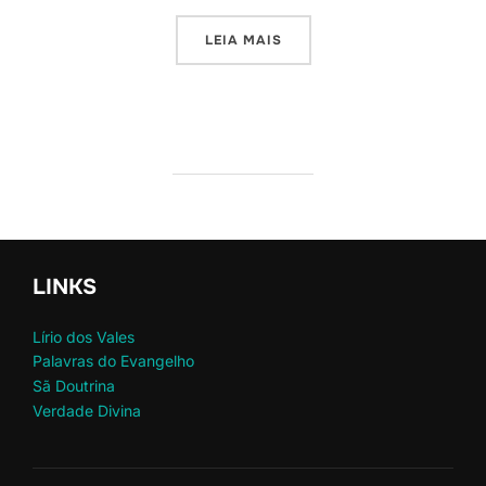
“A MULHER SAMARITANA”
LEIA MAIS
LINKS
Lírio dos Vales
Palavras do Evangelho
Sã Doutrina
Verdade Divina