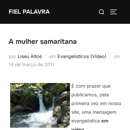
Pular
Pesquisar
FIEL PALAVRA
para
ALTERN
por:
o
conteúdo
A mulher samaritana
Post
por
Liseu Altoé
em
Evangelísticos (Vídeo)
on
em
14 de março de 2011
É com prazer que
publicamos, pela
primeira vez em nosso
site, uma mensagem
evangelística
em
vídeo
.