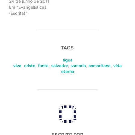
24 de junho de 2011
Em "Evangelísticas
(Escrita)"
TAGS
água
viva
,
cristo
,
fonte
,
salvador
,
samaria
,
samaritana
,
vida
eterna
AUTOR DO POST
ESCRITO POR