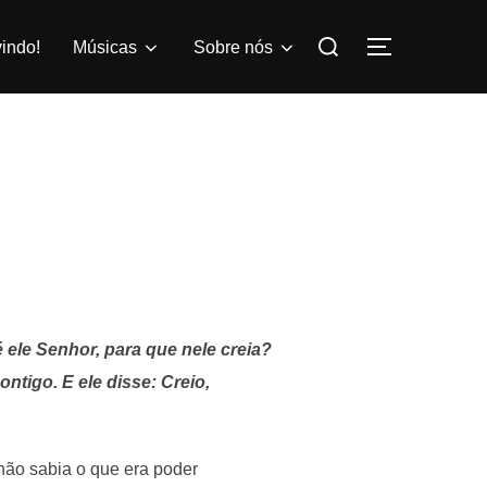
Pesquisar
indo!
Músicas
Sobre nós
ALTERNAR
por:
 ele Senhor, para que nele creia?
ontigo. E ele disse: Creio,
não sabia o que era poder