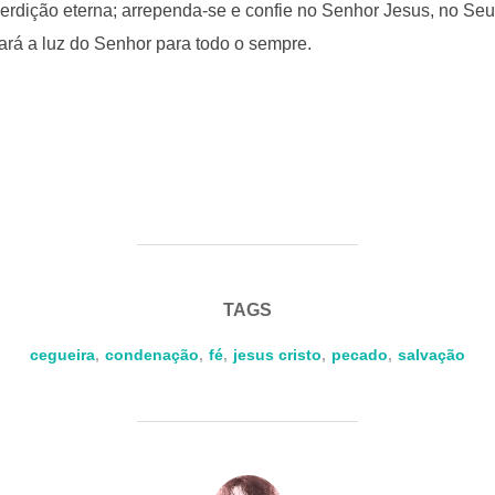
erdição eterna; arrependa-se e confie no Senhor Jesus, no Se
ará a luz do Senhor para todo o sempre.
TAGS
cegueira
,
condenação
,
fé
,
jesus cristo
,
pecado
,
salvação
AUTOR DO POST