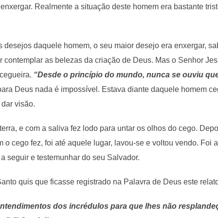
enxergar. Realmente a situação deste homem era bastante tri
 desejos daquele homem, o seu maior desejo era enxergar, sab
 contemplar as belezas da criação de Deus. Mas o Senhor Jes
 cegueira.
“Desde o princípio do mundo, nunca se ouviu que
ara Deus nada é impossível. Estava diante daquele homem ceg
 dar visão.
erra, e com a saliva fez lodo para untar os olhos do cego. Dep
m o cego fez, foi até aquele lugar, lavou-se e voltou vendo. Fo
a seguir e testemunhar do seu Salvador.
anto quis que ficasse registrado na Palavra de Deus este relat
ntendimentos dos incrédulos para que lhes não resplandeça