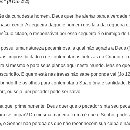
” (II Cor 4:4)
s da cura deste homem, Deus quer lhe alertar para a verdadei
nascimento. A cegueira daquele homem nos fala da cegueira es
sículo citado, o responsável por essa cegueira é o inimigo de
ossui uma natureza pecaminosa, a qual não agrada a Deus (Rm
evas, impossibilitado-o de contemplar as belezas do Criador e 
a si mesmo e para seus planos aqui neste mundo. Mas no que d
 escuridão. E quem está nas trevas não sabe por onde vai (Jo 1
 abrindo-lhe os olhos para contemplar a Sua glória e santidade
r”, ou seja, um pecador pode ser salvo.
a que, primeiramente, Deus quer que o pecador sinta seu peca
 para se limpar? Da mesma maneira, como é que o Senhor poderá
, o Senhor não perdoa os que não reconhecem sua culpa e nã