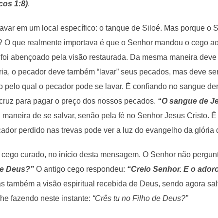
cos 1:8)
.
lavar em um local específico: o tanque de Siloé. Mas porque o
? O que realmente importava é que o Senhor mandou o cego ao 
 foi abençoado pela visão restaurada. Da mesma maneira deve 
éria, o pecador deve também “lavar” seus pecados, mas deve se
 pelo qual o pecador pode se lavar. É confiando no sangue de
cruz para pagar o preço dos nossos pecados.
“O sangue de Je
a maneira de se salvar, senão pela fé no Senhor Jesus Cristo.
ador perdido nas trevas pode ver a luz do evangelho da glória d
o cego curado, no início desta mensagem. O Senhor não pergun
de Deus?”
O antigo cego respondeu:
“Creio Senhor. E o ador
mas também a visão espiritual recebida de Deus, sendo agora 
he fazendo neste instante:
“Crês tu no Filho de Deus?”