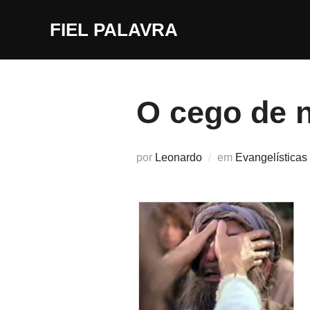
Pular
FIEL PALAVRA
para
o
conteúdo
O cego de 
por
Leonardo
em
Evangelísticas 