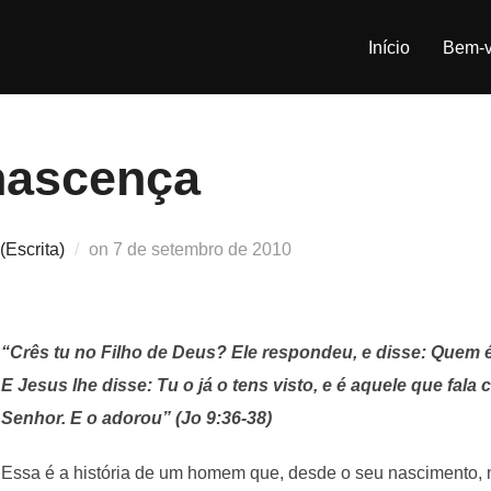
Início
Bem-v
nascença
Postado
(Escrita)
on
7 de setembro de 2010
em
“Crês tu no Filho de Deus? Ele respondeu, e disse: Quem é
E Jesus lhe disse: Tu o já o tens visto, e é aquele que fala c
Senhor. E o adorou” (Jo 9:36-38)
Essa é a história de um homem que, desde o seu nascimento, 