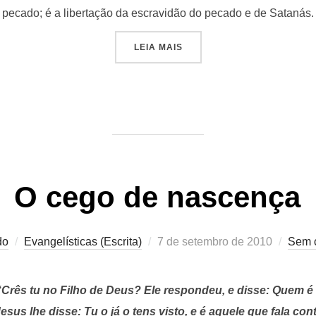
pecado; é a libertação da escravidão do pecado e de Satanás.
“SALVAÇÃO IMEDIATA”
LEIA MAIS
O cego de nascença
Postado
do
Evangelísticas (Escrita)
7 de setembro de 2010
Sem 
em
“Crês tu no Filho de Deus? Ele respondeu, e disse: Quem é 
esus lhe disse: Tu o já o tens visto, e é aquele que fala cont