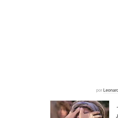
por
Leonar
J