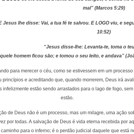
mal” (Marcos 5:29)
E Jesus lhe disse: Vai, a tua fé te salvou. E LOGO viu, e s
10:52)
“Jesus disse-lhe: Levanta-te, toma o teu 
uele homem ficou são; e tomou o seu leito, e andava” (Joã
ando para merecer o céu, como se estivessem em um processo
 princípios e acreditando que, quando morrerem, Deus irá avali
s infelizmente estão sendo arrastados para o lago de fogo, se
estão.
vação de Deus não é um processo, mas um milagre, uma ação sob
ez por todas. A salvação de Deus é vida eterna recebida por aq
o caminho para o inferno; é o perdão judicial daquele que está