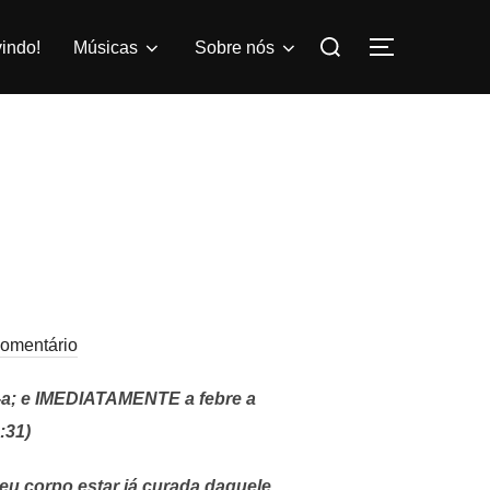
Pesquisar
indo!
Músicas
Sobre nós
ALTERNAR
por:
omentário
u-a; e IMEDIATAMENTE a febre a
:31)
eu corpo estar já curada daquele