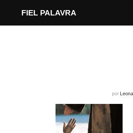
Pular
FIEL PALAVRA
para
o
conteúdo
por
Leona