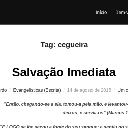
Início
Bem-v
Tag:
cegueira
Salvação Imediata
Postado
rdo
Evangelísticas (Escrita)
14 de agosto de 2015
Um c
em
“Então, chegando-se a ela, tomou-a pela mão, e levanto
deixou, e servia-os” (Marcos 1
“E LOGO se lhe secou a fonte do seu sangue; e sentiu no s