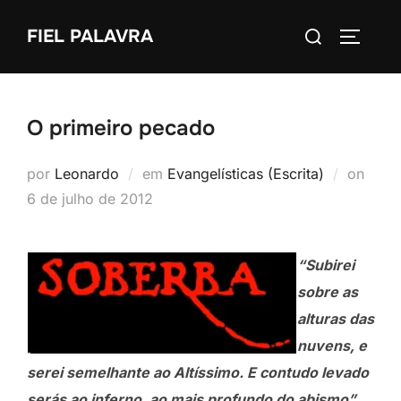
Pular
Pesquisar
FIEL PALAVRA
para
ALTERN
por:
o
conteúdo
O primeiro pecado
Post
por
Leonardo
em
Evangelísticas (Escrita)
on
em
6 de julho de 2012
“Subirei
sobre as
alturas das
nuvens, e
serei semelhante ao Altíssimo. E contudo levado
serás ao inferno, ao mais profundo do abismo”