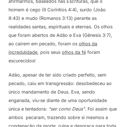
afirmarmos, baseados nas Escrituras, que o
homem é cego (II Coríntios 4:4), surdo (João
8:43) e mudo (Romanos 3:13) perante as
realidades santas, espirituais e eternas. Os olhos
que foram abertos de Adão e Eva (Gênesis 3:7),
ao caírem em pecado, foram os
olhos da
incredulidade
, pois seus
olhos da fé
foram
escurecidos!
Adão, apesar de ter sido criado perfeito, sem
pecado, caiu em transgressão: desobedeceu ao
único mandamento de Deus. Eva, sendo
enganada, viu-se diante de uma oportunidade
única e tentadora:
“ser como Deus”
. Foi assim que
ambos pecaram, trazendo sobre si mesmos a
condenação da morte, ruína e desgraça para toda