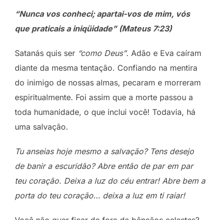
“Nunca vos conheci; apartai-vos de mim, vós
que praticais a iniqüidade” (Mateus 7:23)
Satanás quis ser
“como Deus”
. Adão e Eva caíram
diante da mesma tentação. Confiando na mentira
do inimigo de nossas almas, pecaram e morreram
espiritualmente. Foi assim que a morte passou a
toda humanidade, o que inclui você! Todavia, há
uma salvação.
Tu anseias hoje mesmo a salvação? Tens desejo
de banir a escuridão? Abre então de par em par
teu coração. Deixa a luz do céu entrar! Abre bem a
porta do teu coração… deixa a luz em ti raiar!
Você não quer ficar de fora da bênçãos celestes?