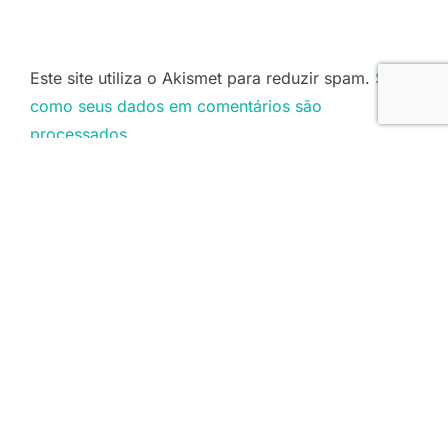
Este site utiliza o Akismet para reduzir spam.
Saiba
como seus dados em comentários são
processados
.
LINKS
Lírio dos Vales
Palavras do Evangelho
Sã Doutrina
Verdade Divina
Copyright © 2026 Fiel Palavra