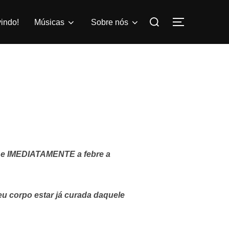
Pesquisar
indo!
Músicas
Sobre nós
ALTERNAR
por:
a; e IMEDIATAMENTE a febre a
eu corpo estar já curada daquele