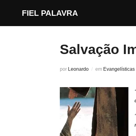
Pular
FIEL PALAVRA
para
o
conteúdo
Salvação I
por
Leonardo
em
Evangelísticas 