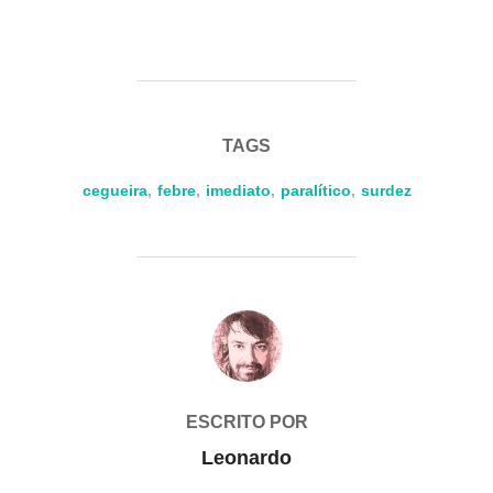
TAGS
cegueira
,
febre
,
imediato
,
paralítico
,
surdez
AUTOR DO POST
ESCRITO POR
Leonardo