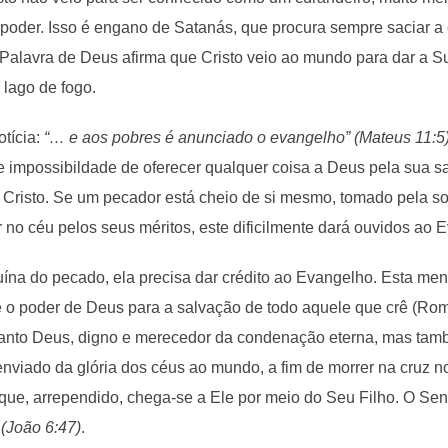
poder. Isso é engano de Satanás, que procura sempre saciar a
alavra de Deus afirma que Cristo veio ao mundo para dar a Su
lago de fogo.
tícia:
“… e aos pobres é anunciado o evangelho” (Mateus 11:5
e impossibildade de oferecer qualquer coisa a Deus pela sua s
 Cristo. Se um pecador está cheio de si mesmo, tomado pela so
no céu pelos seus méritos, este dificilmente dará ouvidos ao 
uína do pecado, ela precisa dar crédito ao Evangelho. Esta m
o poder de Deus para a salvação de todo aquele que crê (Ro
anto Deus, digno e merecedor da condenação eterna, mas tam
 enviado da glória dos céus ao mundo, a fim de morrer na cruz 
 que, arrependido, chega-se a Ele por meio do Seu Filho. O Se
 (João 6:47)
.