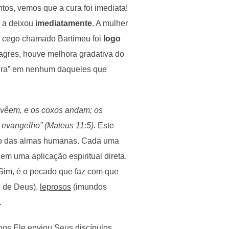
os, vemos que a cura foi imediata!
o a deixou
imediatamente
. A mulher
o cego chamado Bartimeu foi
logo
gres, houve melhora gradativa do
cura” em nenhum daqueles que
 vêem, e os coxos andam; os
 evangelho” (Mateus 11:5).
Este
ção das almas humanas. Cada uma
m uma aplicação espiritual direta.
im, é o pecado que faz com que
 de Deus),
leprosos
(imundos
.
nos Ele enviou Seus discípulos