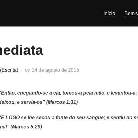
Início
Bem-v
mediata
Postado
(Escrita)
on
14 de agosto de 2015
em
“Então, chegando-se a ela, tomou-a pela mão, e levantou-
deixou, e servia-os” (Marcos 1:31)
“E LOGO se lhe secou a fonte do seu sangue; e sentiu no s
mal” (Marcos 5:29)