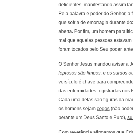
deficientes, manifestando assim t
Pela palavra e poder do Senhor, a
que sofria de emorragia durante d
aberta. Por fim, um homem paralític
mal que aquelas pessoas estavam 
foram tocados pelo Seu poder, ant
O Senhor Jesus mandou avisar a Jo
leprosos são limpos, e os surdos o
versículo é chave para compreende
das enfermidades registradas nos 
Cada uma delas são figuras da ma
os homens sejam
cegos
(não podem
perante um Deus Santo e Puro),
su
Com reverência afirmamos que Cris