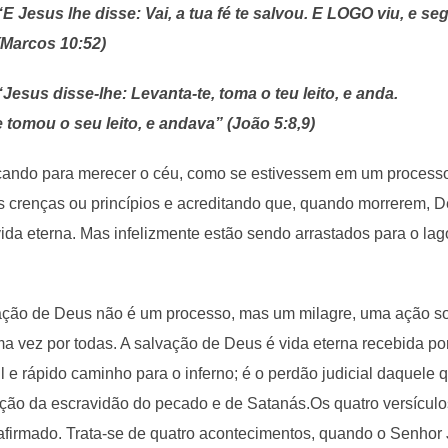
“E Jesus lhe disse: Vai, a tua fé te salvou. E LOGO viu, e s
(Marcos 10:52)
“Jesus disse-lhe: Levanta-te, toma o teu leito, e anda.
tomou o seu leito, e andava” (João 5:8,9)
rçando para merecer o céu, como se estivessem em um process
 crenças ou princípios e acreditando que, quando morrerem, De
vida eterna. Mas infelizmente estão sendo arrastados para o la
lvação de Deus não é um processo, mas um milagre, uma ação so
a vez por todas. A salvação de Deus é vida eterna recebida por
l e rápido caminho para o inferno; é o perdão judicial daquele 
ação da escravidão do pecado e de Satanás.
Os quatro versículo
irmado. Trata-se de quatro acontecimentos, quando o Senhor 