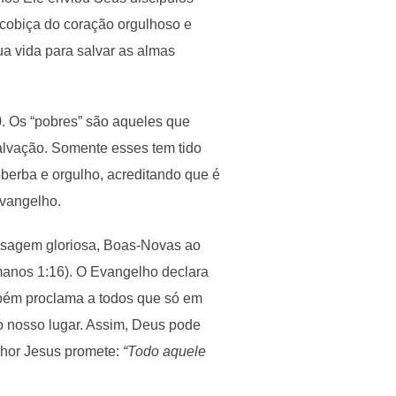
 cobiça do coração orgulhoso e
a vida para salvar as almas
)
. Os “pobres” são aqueles que
alvação. Somente esses tem tido
berba e orgulho, acreditando que é
Evangelho.
ensagem gloriosa, Boas-Novas ao
manos 1:16). O Evangelho declara
bém proclama a todos que só em
no nosso lugar. Assim, Deus pode
nhor Jesus promete:
“Todo aquele