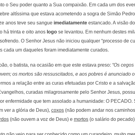
anto o Seu poder quanto a Sua compaixão. Em cada um dos event
 febre altíssima que estava acometendo a sogra de Simão Pedr
oze anos teve seu sangue
imediatamente
estancado. A visão d
o há trinta e oito anos
logo
se levantou. Em nenhum destes mila
sofrendo. O Senhor Jesus não iniciou qualquer “processo de 
es cada um daqueles foram imediatamente curados.
ão, o batista, na ocasião em que este estava preso:
“Os cegos
uvem; os mortos são ressuscitados, e aos pobres é anunciado o
rmos a relação entre as curas efetuadas por Cristo e a salva
Evangelhos, curadas milagrosamente pelo Senhor Jesus, possue
ior enfermidade que tem assolado a humanidade: O PECADO. S
 ver a glória de Deus),
coxos
(não podem andar nos caminhos
rdos
(não ouvem a voz de Deus) e
mortos
(o salário do pecado)
to não veio para ser conhecido como um curandeiro, muito me