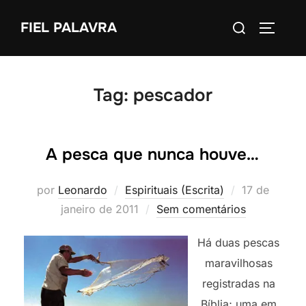
Pular
Pesquisar
FIEL PALAVRA
para
ALTERN
por:
o
conteúdo
Tag:
pescador
A pesca que nunca houve…
Postado
por
Leonardo
Espirituais (Escrita)
17 de
em
janeiro de 2011
Sem comentários
Há duas pescas
maravilhosas
registradas na
Bíblia; uma em