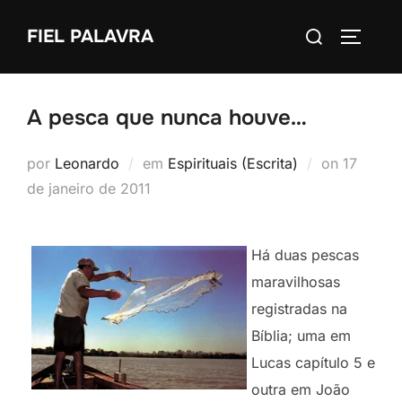
Pular
Pesquisar
FIEL PALAVRA
para
ALTERN
por:
o
conteúdo
A pesca que nunca houve…
Postado
por
Leonardo
em
Espirituais (Escrita)
on
17
em
de janeiro de 2011
Há duas pescas
maravilhosas
registradas na
Bíblia; uma em
Lucas capítulo 5 e
outra em João