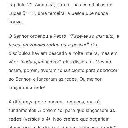
capítulo 21. Ainda há, porém, nas entrelinhas de
Lucas 5:1-11, uma terceira; a pesca que nunca
houve…
O Senhor ordenou a Pedro:
“Faze-te ao mar alto, e
lançai
as vossas redes
para pescar”
. Os
discípulos haviam pescado a noite inteira, mas em
vão;
“nada apanhamos”
, eles disseram. Mesmo
assim, porém, tiveram fé suficiente para obedecer
ao Senhor, e lançaram as redes. Ou melhor,
lançaram
a rede
!
A diferença pode parecer pequena, mas é
fundamental! A ordem foi para que lançassem
as
redes
(versículo 4). Não crendo que pegariam
algum peixe, Pedro respondeu:
“Lançarei a rede”