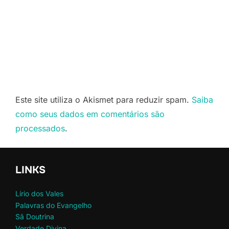
Este site utiliza o Akismet para reduzir spam.
Saiba
como seus dados em comentários são
processados
.
LINKS
Lírio dos Vales
Palavras do Evangelho
Sã Doutrina
Verdade Divina